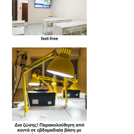
feel-free
Δια ζώσης! Παρακολούθηση από
κοντά σε εβδομαδιαία βάση με