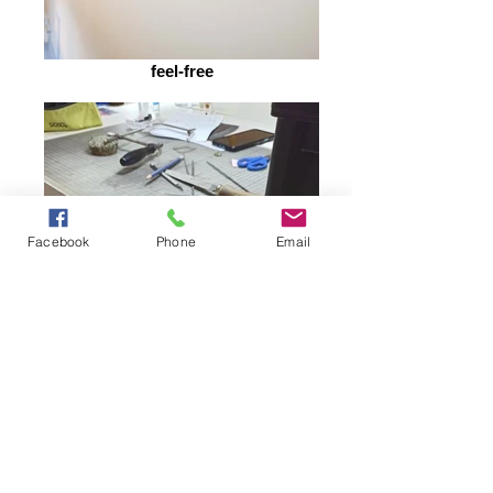
feel-free
Facebook
Phone
Email
1ος κύκλος_ Αρχάριοι