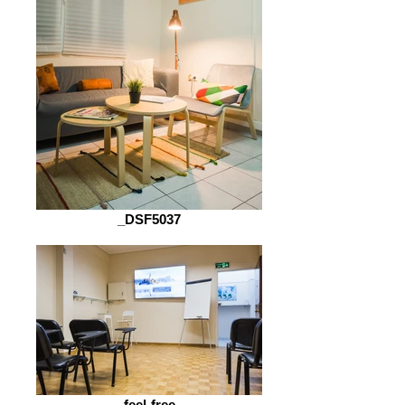
_DSF5037
feel-free