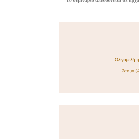
Το σεμινάριο απευθύνεται σε αρχ
Ολιγομελή 
Άτομα (4