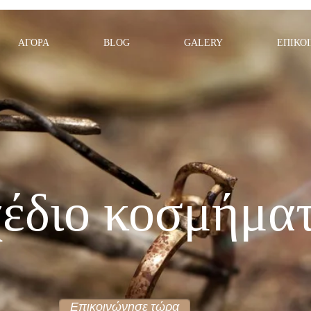
ΑΓΟΡΑ
BLOG
GALERY
ΕΠΙΚΟ
έδιο κοσμήμα
Επικοινώνησε τώρα