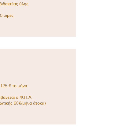
 διδακτέας ύλης
0 ώρες
125 € το μήνα
βάνεται ο Φ.Π.Α.
τωτικής 60€/μήνα άτοκα)