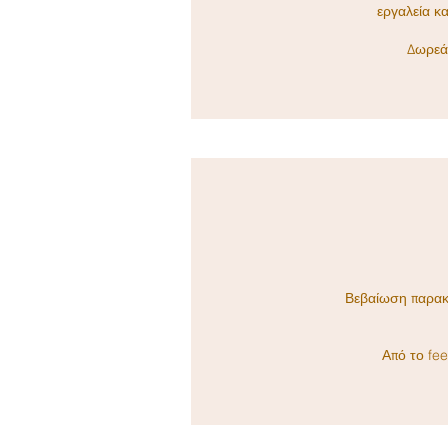
εργαλεία κα
Δωρεά
Βεβαίωση παρα
Από το fee