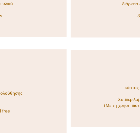
ι υλικά
διάρκεια
ν
3
κόστος 
κολούθησης
Συμπεριλαμ
(Με τη χρήση πισ
l free