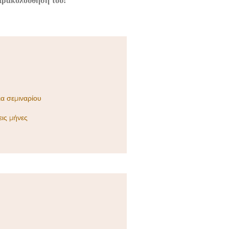
 παρακολούθηση του!
ια σεμιναρίου
εις μήνες