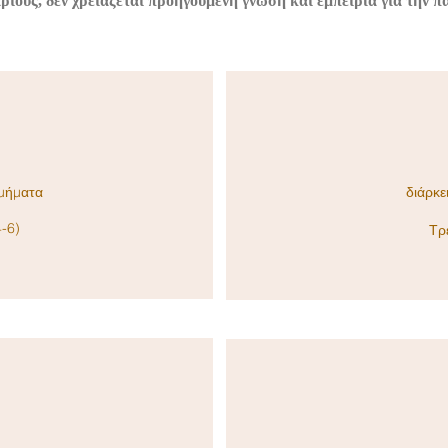
άριους, δεν χρειάζεται προηγούμενη γνώση και εμπειρία για την
τμήματα
διάρκε
-6)
Τρ